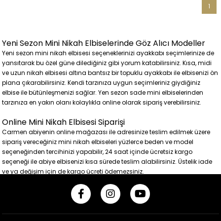
1
Yeni Sezon Mini Nikah Elbiselerinde Göz Alıcı Modeller
Yeni sezon mini nikah elbisesi seçeneklerinizi ayakkabı seçimlerinize de
yansıtarak bu özel güne dilediğiniz gibi yorum katabilirsiniz. Kısa, midi
ve uzun nikah elbisesi altına bantsız bir topuklu ayakkabı ile elbisenizi ön
plana çıkarabilirsiniz. Kendi tarzınıza uygun seçimleriniz giydiğiniz
elbise ile bütünleşmenizi sağlar. Yen sezon sade mini elbiselerinden
tarzınıza en yakın olanı kolaylıkla online olarak sipariş verebilirsiniz.
Online Mini Nikah Elbisesi Siparişi
Carmen abiyenin online mağazası ile adresinize teslim edilmek üzere
sipariş vereceğiniz mini nikah elbiseleri yüzlerce beden ve model
seçeneğinden tercihinizi yapabilir, 24 saat içinde ücretsiz kargo
seçeneği ile abiye elbisenizi kısa sürede teslim alabilirsiniz. Üstelik iade
ve ya değişim için de kargo ücreti ödemezsiniz.
24 Saat İçinde Ücretsiz Kargo Fırsatı
Tüm Nikah davetleri için ihtiyaç duyduğunuz abiye elbiseler Carmen'de
sizi bekliyor. Yeni sezon moda trendlerine uygun, gelin adaylarına,
muhafazakar hanımlara ya da büyük beden kadınlara özel, nikah ve