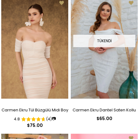
TÜKENDI
Carmen Ekru Tül Büzgülü Midi Boy
Carmen Ekru Dantel Saten Kollu
$65.00
📷
4.8
(4)
Nikah Abiye Elbise
Kısa Nikah Elbisesi ve Söz Elbisesi
$75.00