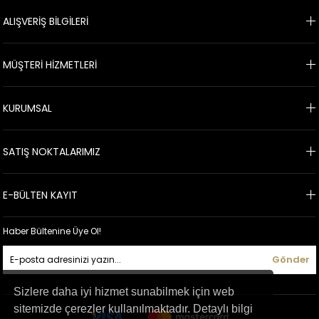
online alışveriş sitesinde kolayca bulabilirsiniz. Zümrüt nikah elbiseleri
ALIŞVERİŞ BİLGİLERİ
siparişleriniz için tüm banka kartlarına taksitle alım yapabilirsiniz. 24
saat içinde ücretsiz kargo, kolay iade ve değişim gibi avantajlardan da
faydalanabilirsiniz.
MÜŞTERİ HİZMETLERİ
KURUMSAL
SATIŞ NOKTALARIMIZ
E-BÜLTEN KAYIT
Haber Bültenine Üye Ol!
Gönder
Sizlere daha iyi hizmet sunabilmek için web
sitemizde çerezler kullanılmaktadır. Detaylı bilgi