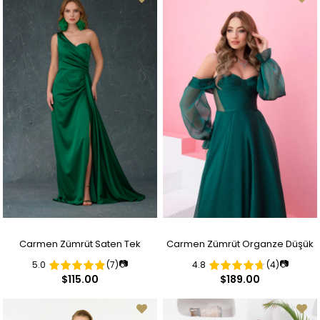
Carmen Zümrüt Saten Tek
Carmen Zümrüt Organze Düşük
📷
📷
5.0
(7)
4.8
(4)
Omuzlu Yırtmaçlı Uzun Abiye
Kollu Nişan Abiye Elbise
$115.00
$189.00
Elbise