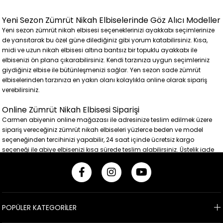
Yeni Sezon Zümrüt Nikah Elbiselerinde Göz Alıcı Modeller
Yeni sezon zümrüt nikah elbisesi seçeneklerinizi ayakkabı seçimlerinize
de yansıtarak bu özel güne dilediğiniz gibi yorum katabilirsiniz. Kısa,
midi ve uzun nikah elbisesi altına bantsız bir topuklu ayakkabı ile
elbisenizi ön plana çıkarabilirsiniz. Kendi tarzınıza uygun seçimleriniz
giydiğiniz elbise ile bütünleşmenizi sağlar. Yen sezon sade zümrüt
elbiselerinden tarzınıza en yakın olanı kolaylıkla online olarak sipariş
verebilirsiniz.
Online Zümrüt Nikah Elbisesi Siparişi
Carmen abiyenin online mağazası ile adresinize teslim edilmek üzere
sipariş vereceğiniz zümrüt nikah elbiseleri yüzlerce beden ve model
seçeneğinden tercihinizi yapabilir, 24 saat içinde ücretsiz kargo
seçeneği ile abiye elbisenizi kısa sürede teslim alabilirsiniz. Üstelik iade
ve ya değişim için de kargo ücreti ödemezsiniz.
24 Saat İçinde Ücretsiz Kargo Fırsatı
Tüm Nikah davetleri için ihtiyaç duyduğunuz abiye elbiseler Carmen'de
sizi bekliyor. Yeni sezon moda trendlerine uygun, gelin adaylarına,
POPÜLER KATEGORİLER
muhafazakar hanımlara ya da büyük beden kadınlara özel, nikah ve
dış çekimlerde kullanabileceğiniz sade şık elbiseleri Carmen abiye