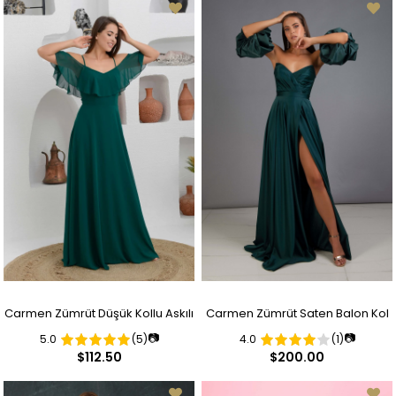
Carmen Zümrüt Düşük Kollu Askılı
Carmen Zümrüt Saten Balon Kol
📷
📷
5.0
(5)
4.0
(1)
Uzun Abiye Elbise
Yırtmaçlı Uzun Abiye Elbise
$112.50
$200.00