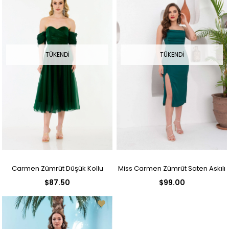
TÜKENDI
TÜKENDI
Carmen Zümrüt Düşük Kollu
Miss Carmen Zümrüt Saten Askılı
$87.50
$99.00
Organze Nişan Abiye Elbise
Düğmeli Kısa Abiye Elbise