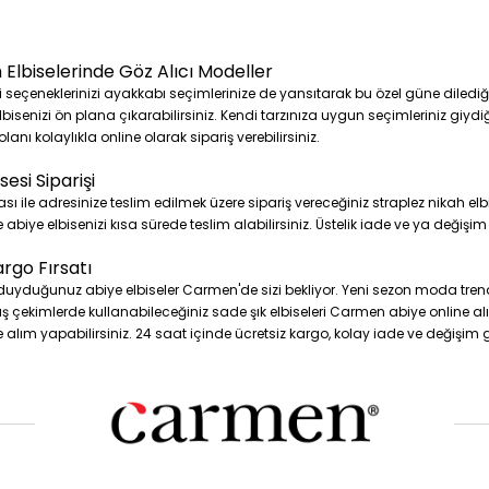
 Elbiselerinde Göz Alıcı Modeller
i seçeneklerinizi ayakkabı seçimlerinize de yansıtarak bu özel güne dilediğin
elbisenizi ön plana çıkarabilirsiniz. Kendi tarzınıza uygun seçimleriniz giyd
lanı kolaylıkla online olarak sipariş verebilirsiniz.
esi Siparişi
ile adresinize teslim edilmek üzere sipariş vereceğiniz straplez nikah elb
 abiye elbisenizi kısa sürede teslim alabilirsiniz. Üstelik iade ve ya değişi
argo Fırsatı
ç duyduğunuz abiye elbiseler Carmen'de sizi bekliyor. Yeni sezon moda t
 çekimlerde kullanabileceğiniz sade şık elbiseleri Carmen abiye online alışve
e alım yapabilirsiniz. 24 saat içinde ücretsiz kargo, kolay iade ve değişim