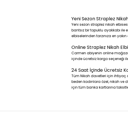
Pembe Nikah Elbiseleri
Puan Mavi Nikah Elbiseleri
Puan Mint Nikah Elbiseleri
Yeni Sezon Straplez Nikah
Pudra Nikah Elbiseleri
Yeni sezon straplez nikah elbises
Safran Nikah Elbiseleri
bantsız bir topuklu ayakkabı ile 
Saks Nikah Elbiseleri
elbiselerinden tarzınıza en yakın o
Sarı Nikah Elbiseleri
Online Straplez Nikah Elbis
Siyah Nikah Elbiseleri
Carmen abiyenin online mağazası 
Somon Nikah Elbiseleri
içinde ücretsiz kargo seçeneği ile
Taba Nikah Elbiseleri
Tarçın Nikah Elbiseleri
24 Saat İçinde Ücretsiz K
Turkuaz Nikah Elbiseleri
Tüm Nikah davetleri için ihtiya
Turuncu Nikah Elbiseleri
beden kadınlara özel, nikah ve dış
Vişne Nikah Elbiseleri
için tüm banka kartlarına taksitl
Vizon Nikah Elbiseleri
Yeşil Nikah Elbiseleri
Zümrüt Nikah Elbiseleri
Sade Şık Nikah Elbiseleri
Sade Nikah Elbiseleri
Uçuş Uçuş Nikah Elbiseleri