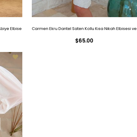
biye Elbise
Carmen Ekru Dantel Saten Kollu Kısa Nikah Elbisesi ve
$65.00
Söz Elbisesi