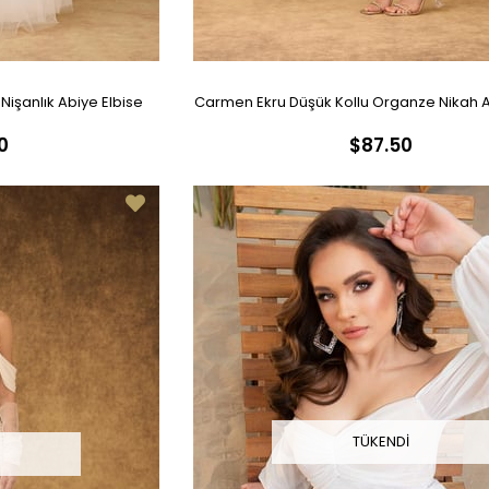
Nişanlık Abiye Elbise
Carmen Ekru Düşük Kollu Organze Nikah A
0
$87.50
TÜKENDI
I