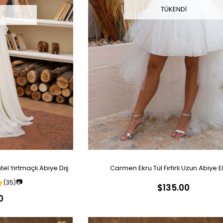
TÜKENDI
I
el Yırtmaçlı Abiye Dış
Carmen Ekru Tül Fırfırlı Uzun Abiye E
📷
(35)
$135.00
sesi
0