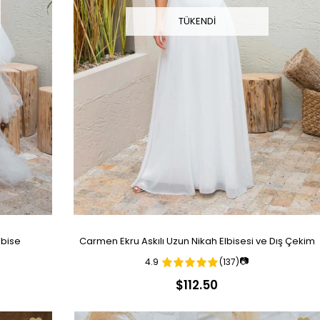
TÜKENDI
lbise
Carmen Ekru Askılı Uzun Nikah Elbisesi ve Dış Çekim
📷
4.9
(137)
Elbisesi
$112.50