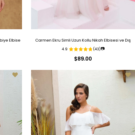
biye Elbise
Carmen Ekru Simli Uzun Kollu Nikah Elbisesi ve Dış
📷
4.9
(43)
Çekim Elbisesi
$89.00