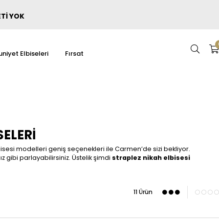
ETİ YOK
niyet Elbiseleri
Fırsat
SELERI
isesi modelleri geniş seçenekleri ile Carmen’de sizi bekliyor.
z gibi parlayabilirsiniz. Üstelik şimdi
straplez nikah elbisesi
11 Ürün