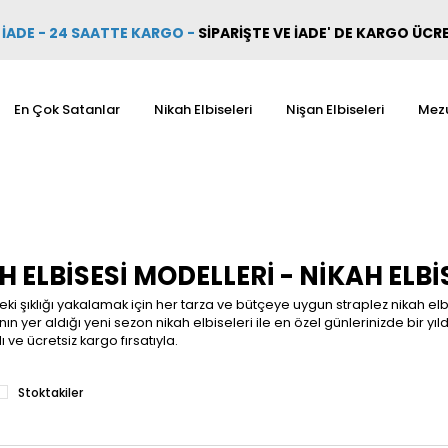
İADE - 24 SAATTE KARGO
-
SİPARİŞTE VE İADE' DE KARGO ÜCR
En Çok Satanlar
Nikah Elbiseleri
Nişan Elbiseleri
Mezu
 ELBISESI MODELLERI - NIKAH ELBI
ki şıklığı yakalamak için her tarza ve bütçeye uygun straplez nikah elb
n yer aldığı yeni sezon nikah elbiseleri ile en özel günlerinizde bir yıldı
lı ve ücretsiz kargo fırsatıyla.
Stoktakiler