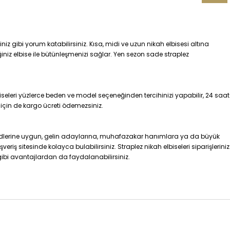
iz gibi yorum katabilirsiniz. Kısa, midi ve uzun nikah elbisesi altına
iğiniz elbise ile bütünleşmenizi sağlar. Yen sezon sade straplez
iseleri yüzlerce beden ve model seçeneğinden tercihinizi yapabilir, 24 saat
m için de kargo ücreti ödemezsiniz.
rendlerine uygun, gelin adaylarına, muhafazakar hanımlara ya da büyük
riş sitesinde kolayca bulabilirsiniz. Straplez nikah elbiseleri siparişleriniz
 gibi avantajlardan da faydalanabilirsiniz.