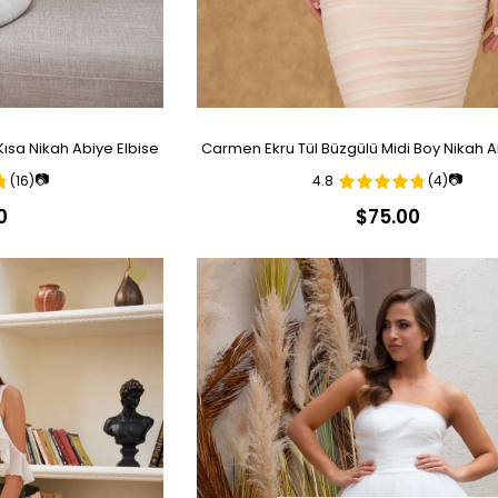
ısa Nikah Abiye Elbise
Carmen Ekru Tül Büzgülü Midi Boy Nikah A
📷
📷
(16)
4.8
(4)
0
$75.00