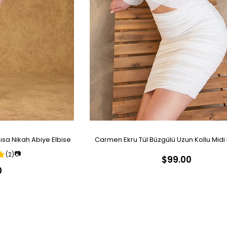
sa Nikah Abiye Elbise
Carmen Ekru Tül Büzgülü Uzun Kollu Midi
📷
(2)
$99.00
Abiye Elbise
0