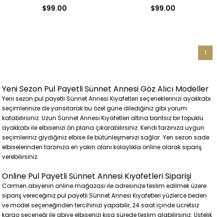
$99.00
$99.00
Uzun Abiye Elbise
Uzun Abiye Elbise
1
Yeni Sezon Pul Payetli Sünnet Annesi Göz Alıcı Modeller
Yeni sezon pul payetli Sünnet Annesi Kıyafetleri seçeneklerinizi ayakkabı
seçimlerinize de yansıtarak bu özel güne dilediğiniz gibi yorum
katabilirsiniz. Uzun Sünnet Annesi Kıyafetleri altına bantsız bir topuklu
ayakkabı ile elbisenizi ön plana çıkarabilirsiniz. Kendi tarzınıza uygun
seçimleriniz giydiğiniz elbise ile bütünleşmenizi sağlar. Yen sezon sade
elbiselerinden tarzınıza en yakın olanı kolaylıkla online olarak sipariş
verebilirsiniz.
Online Pul Payetli Sünnet Annesi Kıyafetleri Siparişi
Carmen abiyenin online mağazası ile adresinize teslim edilmek üzere
sipariş vereceğiniz pul payetli Sünnet Annesi Kıyafetleri yüzlerce beden
ve model seçeneğinden tercihinizi yapabilir, 24 saat içinde ücretsiz
kargo seçeneği ile abiye elbisenizi kısa sürede teslim alabilirsiniz. Üstelik