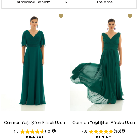
Sıralama
Filtreleme
Carmen Yeşil Şifon Piliseli Uzun
Carmen Yeşil Şifon V Yaka Uzun
📷
📷
4.7
(10)
4.9
(30)
Abiye Elbise
Abiye Elbise
$155.00
$112.50