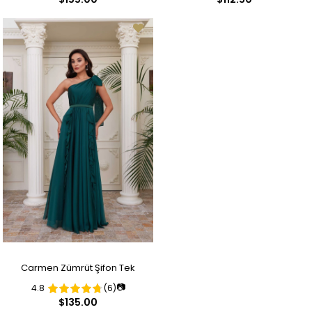
Carmen Zümrüt Şifon Tek
📷
4.8
(6)
Omuzlu Uzun Abiye Elbise
$135.00