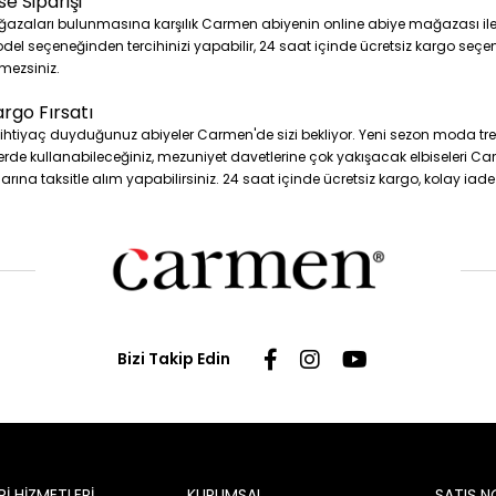
e Siparişi
ğazaları bulunmasına karşılık Carmen abiyenin online abiye mağazası ile 
l seçeneğinden tercihinizi yapabilir, 24 saat içinde ücretsiz kargo seçeneği 
mezsiniz.
argo Fırsatı
in ihtiyaç duyduğunuz abiyeler Carmen'de sizi bekliyor. Yeni sezon moda 
rde kullanabileceğiniz, mezuniyet davetlerine çok yakışacak elbiseleri Carm
tlarına taksitle alım yapabilirsiniz. 24 saat içinde ücretsiz kargo, kolay i
Bizi Takip Edin
İ HİZMETLERİ
KURUMSAL
SATIŞ N