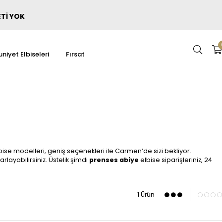
ETİ YOK
niyet Elbiseleri
Fırsat
ise modelleri, geniş seçenekleri ile Carmen’de sizi bekliyor.
rlayabilirsiniz. Üstelik şimdi
prenses abiye
elbise siparişleriniz, 24
1 Ürün