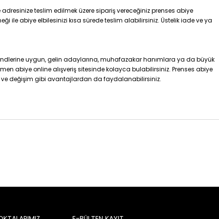
adresinize teslim edilmek üzere sipariş vereceğiniz prenses abiye
ile abiye elbilesinizi kısa sürede teslim alabilirsiniz. Üstelik iade ve ya
trendlerine uygun, gelin adaylarına, muhafazakar hanımlara ya da büyük
en abiye online alışveriş sitesinde kolayca bulabilirsiniz. Prenses abiye
ade ve değişim gibi avantajlardan da faydalanabilirsiniz.
OKTALARIMIZ
E-BÜLTEN KAYIT