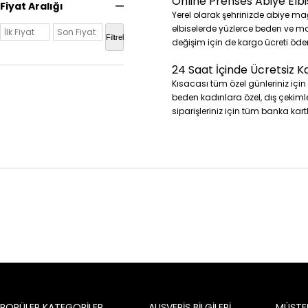
Online Prenses Abiye Elbis
Kırmızı
Fiyat Aralığı
Yerel olarak şehrinizde abiye ma
Lacivert
elbiselerde yüzlerce beden ve mode
Lavanta
Filtrele
değişim için de kargo ücreti öde
Leopar
Lila
24 Saat İçinde Ücretsiz K
Mavi
Kısacası tüm özel günleriniz iç
Mercan
beden kadınlara özel, dış çekimle
siparişleriniz için tüm banka kar
Mint
Mor
Mürdüm
Pembe
Puan Mavi
Puan Mint
Pudra
Safran
Saks
Sarı
Siyah
Somon
Taba
POPÜLER KATEGORİLER
ALIŞVERİŞ BİLGİLERİ
MÜŞTER
Tarçın