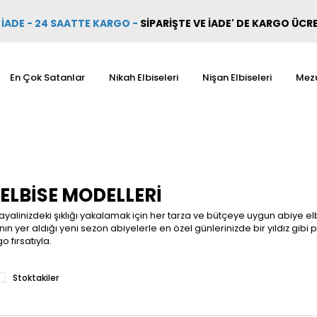
İADE - 24 SAATTE KARGO
-
SİPARİŞTE VE İADE' DE KARGO ÜCR
En Çok Satanlar
Nikah Elbiseleri
Nişan Elbiseleri
Mezu
 ELBISE MODELLERI
alinizdeki şıklığı yakalamak için her tarza ve bütçeye uygun abiye elb
ın yer aldığı yeni sezon abiyelerle en özel günlerinizde bir yıldız gibi pa
o fırsatıyla.
Stoktakiler