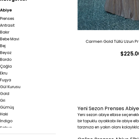
Abiye
Prenses
Antrasit
Bakır
Bebe Mavi
Carmen Gold Tüllü Uzun Pr
Bej
$225.0
Beyaz
Bordo
Çağla
Ekru
Fuşya
Gül Kurusu
Gold
Gri
Gümüş
Yeni Sezon Prenses Abiye 
Haki
Yeni sezon abiye elbise seçenekle
bir topuklu ayakkabı ile abiye el
İndigo
tarzınıza en yakın olanı kolaylıkla
Kahve
Kiremit