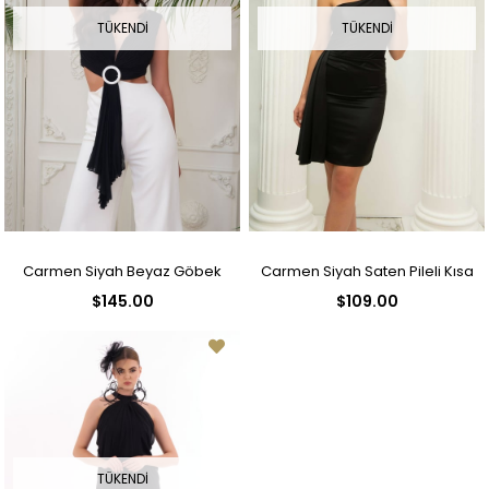
TÜKENDI
TÜKENDI
Carmen Siyah Beyaz Göbek
Carmen Siyah Saten Pileli Kısa
$145.00
$109.00
Dekolteli Tokalı Tulum
Abiye Elbise
TÜKENDI