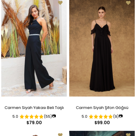
Carmen Siyah Yakası Beli Taşlı
Carmen Siyah Şifon Göğsü
📷
📷
5.0
(55)
5.0
(9)
Tulum
Volanlı Uzun Abiye Elbise
$79.00
$99.00