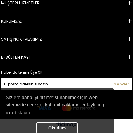
MÜŞTERİ HİZMETLERİ
gibi avantajlardan da faydalanabilirsiniz.
KURUMSAL
SATIŞ NOKTALARIMIZ
E-BÜLTEN KAYIT
Haber Bültenine Üye Ol!
Gönder
Sizlere daha iyi hizmet sunabilmek için web
sitemizde çerezler kullanılmaktadır. Detaylı bilgi
için
tıklayın.
Okudum