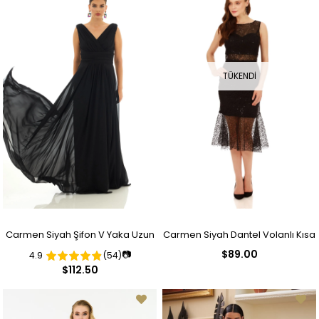
TÜKENDI
Carmen Siyah Şifon V Yaka Uzun
Carmen Siyah Dantel Volanlı Kısa
$89.00
📷
4.9
(54)
Abiye Elbise
Abiye Elbise
$112.50