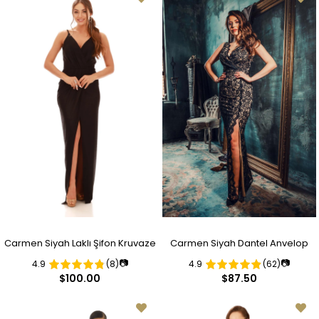
Carmen Siyah Laklı Şifon Kruvaze
Carmen Siyah Dantel Anvelop
📷
📷
4.9
(8)
4.9
(62)
Yırtmaçlı Abiye Elbise
Uzun Abiye Elbise
$100.00
$87.50