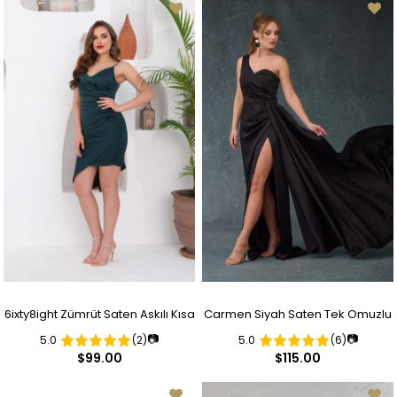
6ixty8ight Zümrüt Saten Askılı Kısa
Carmen Siyah Saten Tek Omuzlu
📷
📷
5.0
(2)
5.0
(6)
Abiye Elbise
Yırtmaçlı Uzun Abiye Elbise
$99.00
$115.00