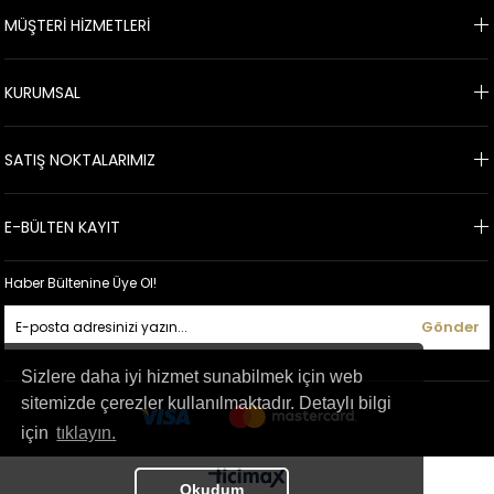
taksitle alım yapabilirsiniz. 24 saat içinde ücretsiz kargo, kolay iade ve
MÜŞTERİ HİZMETLERİ
değişim gibi avantajlardan da faydalanabilirsiniz.
KURUMSAL
SATIŞ NOKTALARIMIZ
E-BÜLTEN KAYIT
Haber Bültenine Üye Ol!
Gönder
Sizlere daha iyi hizmet sunabilmek için web
sitemizde çerezler kullanılmaktadır. Detaylı bilgi
için
tıklayın.
Okudum