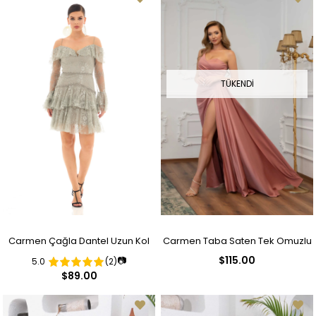
TÜKENDI
Carmen Çağla Dantel Uzun Kol
Carmen Taba Saten Tek Omuzlu
$115.00
📷
5.0
(2)
Kısa Abiye Elbise
Yırtmaçlı Uzun Abiye Elbise
$89.00