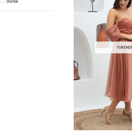
Dantel
Kare Yaka
Kayık Yaka
Kruvaze Yaka
V Yaka
Straplez
Organze
Dantelli
TÜKEND
Empirme
Güpürlü
Kadife
Krep
Pul Payetli
Pullu
Saten
Şifon
Simli
Taş İşlemeli
Tül
Mini
Midi