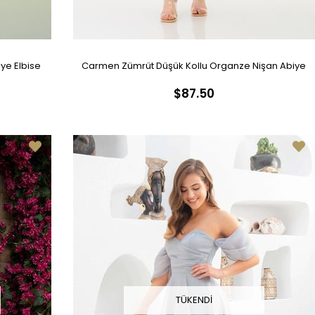
ye Elbise
Carmen Zümrüt Düşük Kollu Organze Nişan Abiye
$87.50
Elbise
TÜKENDI