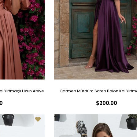
l Yırtmaçlı Uzun Abiye
Carmen Mürdüm Saten Balon Kol Yırtma
0
$200.00
Abiye Elbise