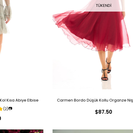
TÜKENDI
ol Kısa Abiye Elbise
Carmen Bordo Düşük Kollu Organze Ni
📷
(2)
$87.50
Elbise
0