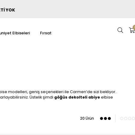
ETİ YOK
niyet Elbiseleri
Fırsat
ise modelleri, geniş seçenekleri ile Carmen’de sizi bekliyor.
rlayabilirsiniz. Üstelik şimdi
göğüs dekolteli abiye
elbise
20 Ürün