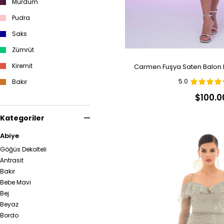
Mürdüm
Pudra
Saks
Zümrüt
Kiremit
Carmen Fuşya Saten Balon K
5.0
Bakır
$100.0
Antrasit
Petrol
Kategoriler
Lavanta
Abiye
Çağla
Göğüs Dekolteli
Antrasit
Mercan
Bakır
Bebe Mavi
Bej
Beyaz
Bordo