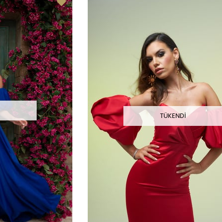
I
TÜKENDI