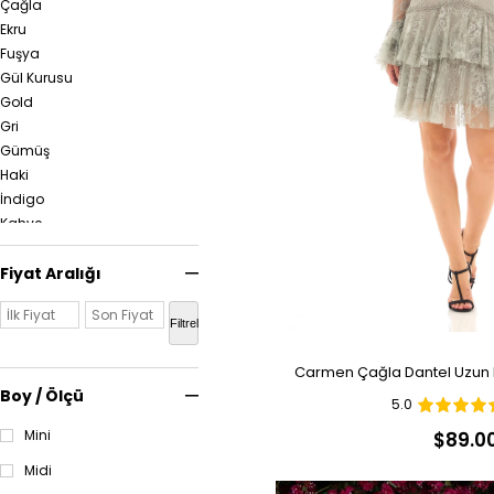
Çağla
Ekru
Fuşya
Gül Kurusu
Gold
Gri
Gümüş
Haki
İndigo
Kahve
Kiremit
Kırmızı
Fiyat Aralığı
Lacivert
Lavanta
Filtrele
Leopar
Lila
Carmen Çağla Dantel Uzun K
Mavi
Boy / Ölçü
5.0
Mercan
Mini
$89.0
Mint
Mor
Midi
Mürdüm