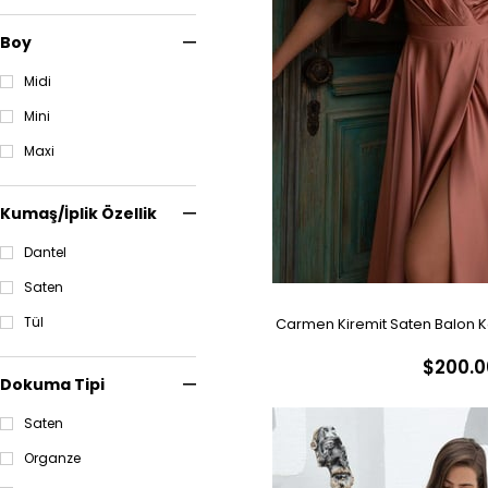
Boyundan Bağlamalı
Kolsuz
Boy
Karpuz Kol
Kısa Kollu
Midi
Kapri Kollu
Mini
Uzun Kollu
Dekoltesiz
Maxi
Göbek Dekolteli
Omuz Dekolteli
Kumaş/İplik Özellik
Sırt Dekolteli
Yırtmaçlı
Dantel
Çiçekli
Saten
Desenli
Prenses
Tül
Carmen Kiremit Saten Balon Ko
Püsküllü
Taşlı
$200.0
Elbise
Dokuma Tipi
Tulum
Tüylü
Saten
Asimetrik Yaka
Kalp Yaka
Organze
Degaje Yaka