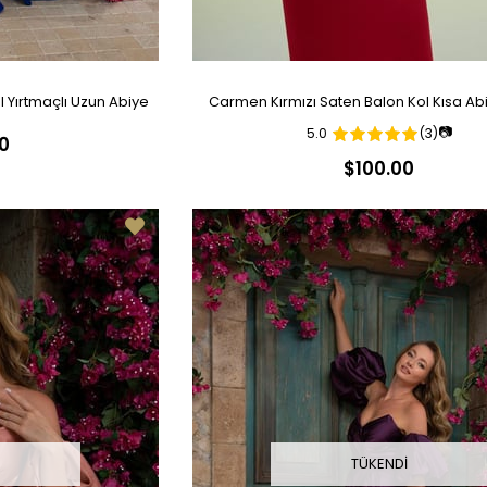
 Yırtmaçlı Uzun Abiye
Carmen Kırmızı Saten Balon Kol Kısa Abi
📷
5.0
(3)
0
$100.00
I
TÜKENDI