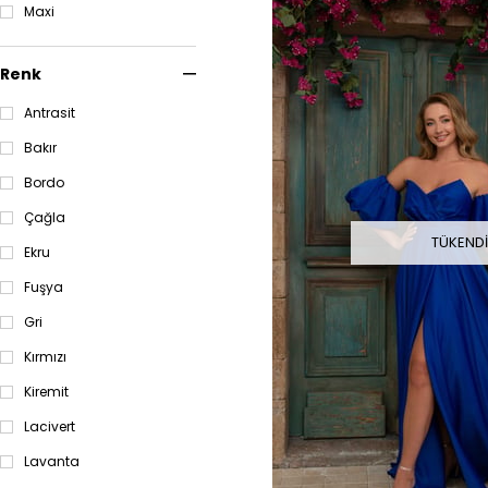
Maxi
Pembe
Puan Mavi
Puan Mint
Renk
Pudra
Antrasit
Safran
Saks
Bakır
Sarı
Bordo
Siyah
Somon
Çağla
Taba
TÜKEND
Ekru
Tarçın
Turkuaz
Fuşya
Turuncu
Gri
Vişne
Vizon
Kırmızı
Yeşil
Kiremit
Zümrüt
Lacivert
34 Beden
36 Beden
Lavanta
38 Beden