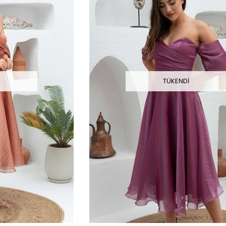
I
TÜKENDI