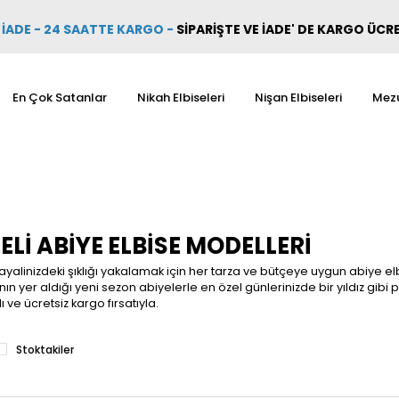
İADE - 24 SAATTE KARGO
-
SİPARİŞTE VE İADE' DE KARGO ÜCR
En Çok Satanlar
Nikah Elbiseleri
Nişan Elbiseleri
Mezu
LI ABIYE ELBISE MODELLERI
alinizdeki şıklığı yakalamak için her tarza ve bütçeye uygun abiye elb
ın yer aldığı yeni sezon abiyelerle en özel günlerinizde bir yıldız gibi pa
lı ve ücretsiz kargo fırsatıyla.
Stoktakiler