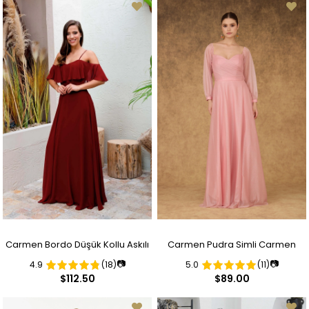
Carmen Bordo Düşük Kollu Askılı
Carmen Pudra Simli Carmen
📷
📷
4.9
(18)
5.0
(11)
Uzun Abiye Elbise
Yaka Uzun Kollu Nişanlık
$112.50
$89.00