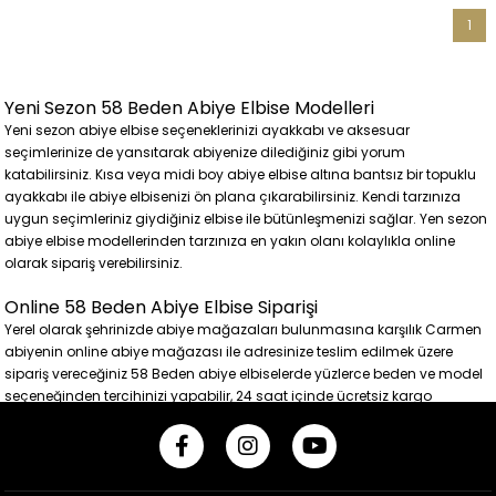
1
Yeni Sezon 58 Beden Abiye Elbise Modelleri
Yeni sezon abiye elbise seçeneklerinizi ayakkabı ve aksesuar
seçimlerinize de yansıtarak abiyenize dilediğiniz gibi yorum
katabilirsiniz. Kısa veya midi boy abiye elbise altına bantsız bir topuklu
ayakkabı ile abiye elbisenizi ön plana çıkarabilirsiniz. Kendi tarzınıza
uygun seçimleriniz giydiğiniz elbise ile bütünleşmenizi sağlar. Yen sezon
abiye elbise modellerinden tarzınıza en yakın olanı kolaylıkla online
olarak sipariş verebilirsiniz.
Online 58 Beden Abiye Elbise Siparişi
Yerel olarak şehrinizde abiye mağazaları bulunmasına karşılık Carmen
abiyenin online abiye mağazası ile adresinize teslim edilmek üzere
sipariş vereceğiniz 58 Beden abiye elbiselerde yüzlerce beden ve model
seçeneğinden tercihinizi yapabilir, 24 saat içinde ücretsiz kargo
seçeneği ile abiye elbilesinizi kısa sürede teslim alabilirsiniz. Üstelik iade
ve ya değişim için de kargo ücreti ödemezsiniz.
24 Saat İçinde Ücretsiz Kargo Fırsatı