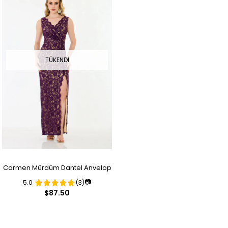
TÜKENDI
Carmen Mürdüm Dantel Anvelop
📷
5.0
(3)
Uzun Abiye Elbise
$87.50