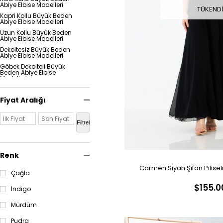
Abiye Elbise Modelleri
TÜKEND
Kapri Kollu Büyük Beden
Abiye Elbise Modelleri
Uzun Kollu Büyük Beden
Abiye Elbise Modelleri
Dekoltesiz Büyük Beden
Abiye Elbise Modelleri
Göbek Dekolteli Büyük
Beden Abiye Elbise
Modelleri
Göğüs Dekolteli Büyük
Beden Abiye Elbise
Fiyat Aralığı
Modelleri
Omuz Dekolteli Büyük
Beden Abiye Elbise
Filtrele
Modelleri
Sırt Dekolteli Büyük Beden
Abiye Elbise Modelleri
Yırtmaçlı Büyük Beden
Renk
Abiye Elbise Modelleri
Carmen Siyah Şifon Pilisel
Çiçekli Büyük Beden Abiye
Çağla
Elbiseleri
$155.0
Desenli Büyük Beden
İndigo
Abiye Elbiseleri
Taşlı Büyük Beden Abiye
Mürdüm
Elbiseleri
Straplez Büyük Beden
Pudra