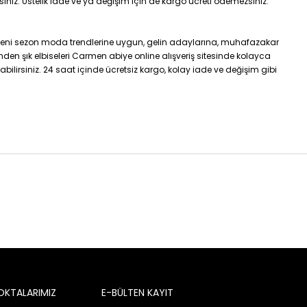
siniz. Üstelik iade ve ya değişim için de kargo ücreti ödemezsiniz.
. Yeni sezon moda trendlerine uygun, gelin adaylarına, muhafazakar
nden şık elbiseleri Carmen abiye online alışveriş sitesinde kolayca
abilirsiniz. 24 saat içinde ücretsiz kargo, kolay iade ve değişim gibi
OKTALARIMIZ
E-BÜLTEN KAYIT