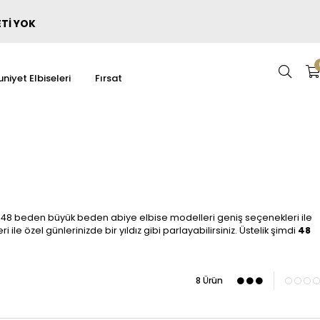
ETİ YOK
niyet Elbiseleri
Fırsat
n 48 beden büyük beden abiye elbise modelleri geniş seçenekleri ile
le özel günlerinizde bir yıldız gibi parlayabilirsiniz. Üstelik şimdi
48
8 Ürün