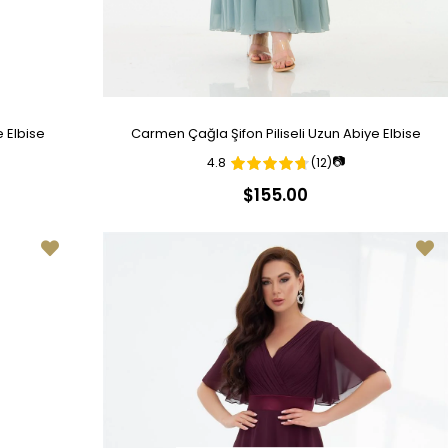
e Elbise
Carmen Çağla Şifon Piliseli Uzun Abiye Elbise
📷
4.8
(12)
$155.00