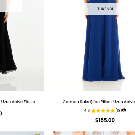
I
TÜKENDI
i Uzun Abiye Elbise
Carmen Saks Şifon Piliseli Uzun Abiye
📷
4.9
(18)
0
$155.00