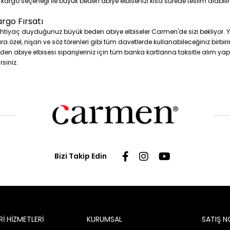
z kargo seçeneği ile büyük beden abiye elbisenizi kısa sürede teslim alabilir
argo Fırsatı
n ihtiyaç duyduğunuz büyük beden abiye elbiseler Carmen'de sizi bekliyor
özel, nişan ve söz törenleri gibi tüm davetlerde kullanabileceğiniz birbiri
den abiye elbisesi siparişleriniz için tüm banka kartlarına taksitle alım yap
siniz.
Bizi Takip Edin
İ HİZMETLERİ
KURUMSAL
SATIŞ N