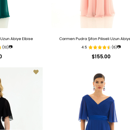
i Uzun Abiye Elbise
Carmen Pudra Şifon Piliseli Uzun Abiy
📷
📷
(10)
4.5
(6)
0
$155.00