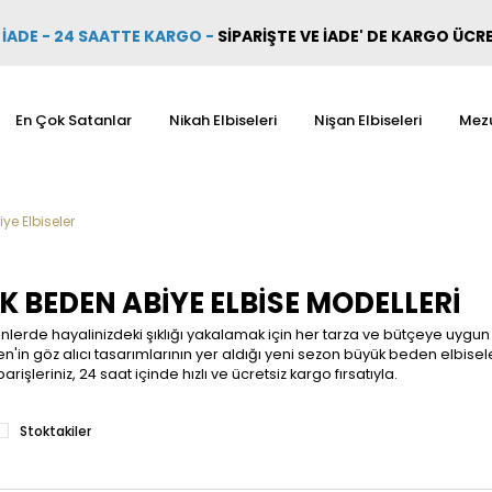
İADE - 24 SAATTE KARGO
-
SİPARİŞTE VE İADE' DE KARGO ÜCR
En Çok Satanlar
Nikah Elbiseleri
Nişan Elbiseleri
Mezu
e Elbiseler
K BEDEN ABIYE ELBISE MODELLERI
nlerde hayalinizdeki şıklığı yakalamak için her tarza ve bütçeye uygu
in göz alıcı tasarımlarının yer aldığı yeni sezon büyük beden elbiseleri i
parişleriniz, 24 saat içinde hızlı ve ücretsiz kargo fırsatıyla.
Stoktakiler