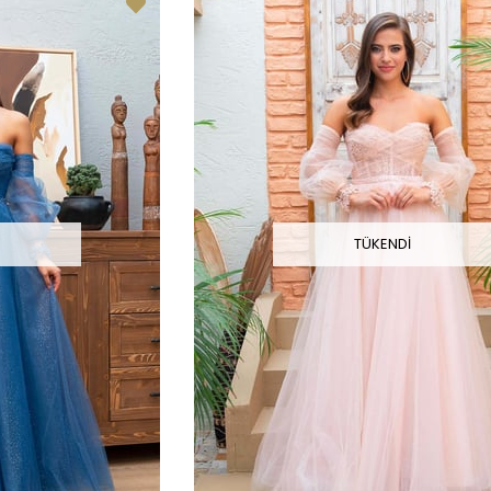
I
TÜKENDI