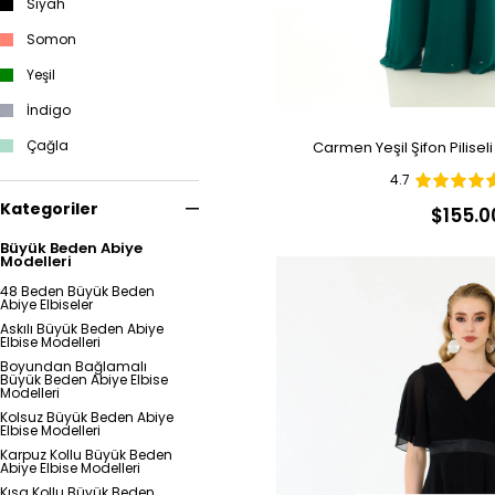
Siyah
Somon
Yeşil
İndigo
Çağla
Carmen Yeşil Şifon Pilisel
4.7
Kategoriler
$155.0
Büyük Beden Abiye
Modelleri
48 Beden Büyük Beden
Abiye Elbiseler
Askılı Büyük Beden Abiye
Elbise Modelleri
Boyundan Bağlamalı
Büyük Beden Abiye Elbise
Modelleri
Kolsuz Büyük Beden Abiye
Elbise Modelleri
Karpuz Kollu Büyük Beden
Abiye Elbise Modelleri
Kısa Kollu Büyük Beden