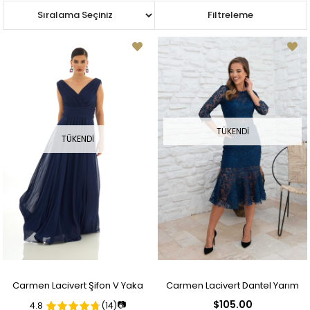
Sıralama
Filtreleme
TÜKENDI
TÜKENDI
Carmen Lacivert Şifon V Yaka
Carmen Lacivert Dantel Yarım
$105.00
📷
4.8
(14)