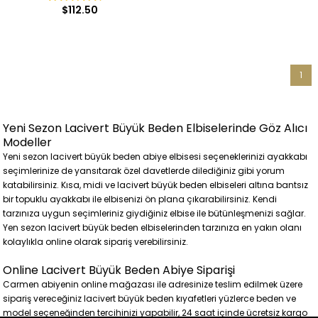
Uzun Abiye Elbise
Kollu Söz Abiye Elbise
$112.50
1
Yeni Sezon Lacivert Büyük Beden Elbiselerinde Göz Alıcı
Modeller
Yeni sezon lacivert büyük beden abiye elbisesi seçeneklerinizi ayakkabı
seçimlerinize de yansıtarak özel davetlerde dilediğiniz gibi yorum
katabilirsiniz. Kısa, midi ve lacivert büyük beden elbiseleri altına bantsız
bir topuklu ayakkabı ile elbisenizi ön plana çıkarabilirsiniz. Kendi
tarzınıza uygun seçimleriniz giydiğiniz elbise ile bütünleşmenizi sağlar.
Yen sezon lacivert büyük beden elbiselerinden tarzınıza en yakın olanı
kolaylıkla online olarak sipariş verebilirsiniz.
Online Lacivert Büyük Beden Abiye Siparişi
Carmen abiyenin online mağazası ile adresinize teslim edilmek üzere
sipariş vereceğiniz lacivert büyük beden kıyafetleri yüzlerce beden ve
model seçeneğinden tercihinizi yapabilir, 24 saat içinde ücretsiz kargo