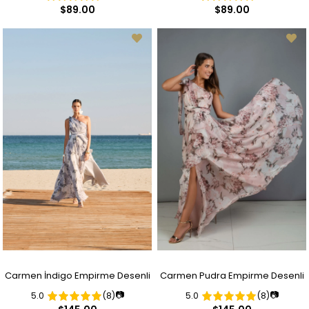
Yaka Uzun Kollu Nişanlık
Yaka Uzun Kollu Nişanlık
$89.00
$89.00
Carmen İndigo Empirme Desenli
Carmen Pudra Empirme Desenli
📷
📷
5.0
(8)
5.0
(8)
Tek Kol Yırtmaçlı Uzun Abiye
Tek Kol Yırtmaçlı Uzun Abiye