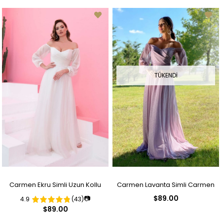
Elbise
Elbise
TÜKENDI
Carmen Ekru Simli Uzun Kollu
Carmen Lavanta Simli Carmen
$89.00
📷
4.9
(43)
Nikah Elbisesi ve Dış Çekim
Yaka Uzun Kollu Nişanlık
$89.00