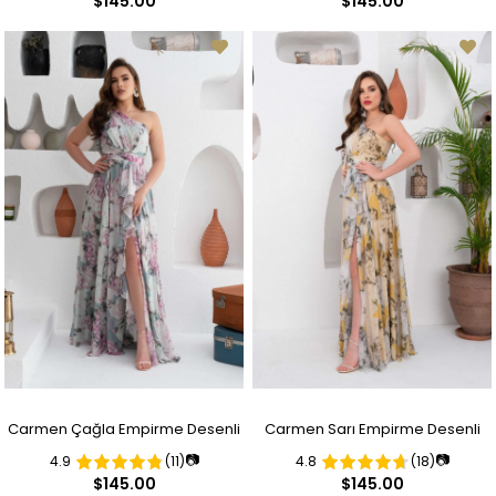
$145.00
$145.00
Elbise
Elbise
Carmen Çağla Empirme Desenli
Carmen Sarı Empirme Desenli
📷
📷
4.9
(11)
4.8
(18)
Tek Kol Yırtmaçlı Uzun Abiye
Tek Kol Yırtmaçlı Uzun Abiye
$145.00
$145.00