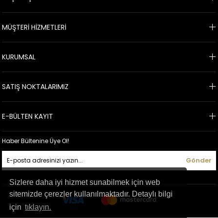
bulabilirsiniz. Omuz Dekolteli büyük beden abiye elbisesi siparişleriniz için
tüm banka kartlarına taksitle alım yapabilirsiniz. 24 saat içinde ücretsiz
MÜŞTERİ HİZMETLERİ
kargo, kolay iade ve değişim gibi avantajlardan da faydalanabilirsiniz.
"
KURUMSAL
SATIŞ NOKTALARIMIZ
E-BÜLTEN KAYIT
Haber Bültenine Üye Ol!
Gönder
Sizlere daha iyi hizmet sunabilmek için web
sitemizde çerezler kullanılmaktadır. Detaylı bilgi
için
tıklayın.