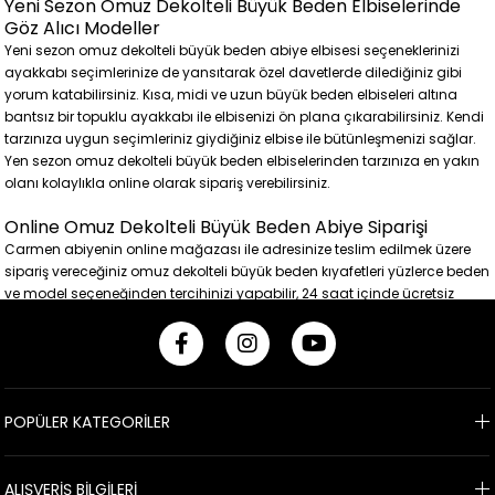
Yeni Sezon Omuz Dekolteli Büyük Beden Elbiselerinde
Göz Alıcı Modeller
Yeni sezon omuz dekolteli büyük beden abiye elbisesi seçeneklerinizi
ayakkabı seçimlerinize de yansıtarak özel davetlerde dilediğiniz gibi
yorum katabilirsiniz. Kısa, midi ve uzun büyük beden elbiseleri altına
bantsız bir topuklu ayakkabı ile elbisenizi ön plana çıkarabilirsiniz. Kendi
tarzınıza uygun seçimleriniz giydiğiniz elbise ile bütünleşmenizi sağlar.
Yen sezon omuz dekolteli büyük beden elbiselerinden tarzınıza en yakın
olanı kolaylıkla online olarak sipariş verebilirsiniz.
Online Omuz Dekolteli Büyük Beden Abiye Siparişi
Carmen abiyenin online mağazası ile adresinize teslim edilmek üzere
sipariş vereceğiniz omuz dekolteli büyük beden kıyafetleri yüzlerce beden
ve model seçeneğinden tercihinizi yapabilir, 24 saat içinde ücretsiz
kargo seçeneği ile büyük beden abiye elbisenizi kısa sürede teslim
alabilirsiniz. Üstelik iade ve ya değişim için de kargo ücreti ödemezsiniz.
24 Saat İçinde Ücretsiz Kargo Fırsatı
Tüm davetler ve özel günler için ihtiyaç duyduğunuz büyük beden abiye
POPÜLER KATEGORİLER
elbiseler Carmen'de sizi bekliyor. Yeni sezon moda trendlerine uygun,
gelin adaylarına, muhafazakar hanımlara, büyük beden kadınlara özel,
nişan ve söz törenleri gibi tüm davetlerde kullanabileceğiniz birbirinden
ALIŞVERİŞ BİLGİLERİ
şık elbiseleri Carmen abiye online alışveriş sitesinde kolayca