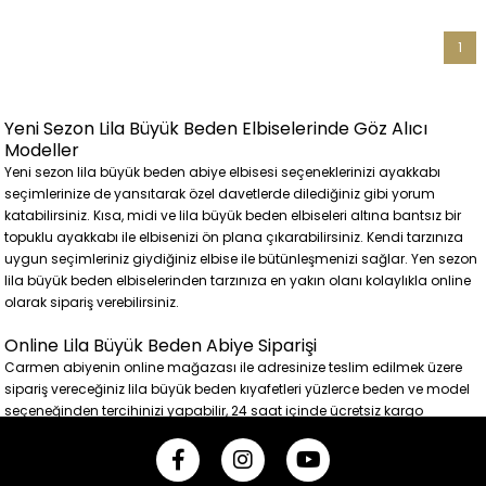
1
Yeni Sezon Lila Büyük Beden Elbiselerinde Göz Alıcı
Modeller
Yeni sezon lila büyük beden abiye elbisesi seçeneklerinizi ayakkabı
seçimlerinize de yansıtarak özel davetlerde dilediğiniz gibi yorum
katabilirsiniz. Kısa, midi ve lila büyük beden elbiseleri altına bantsız bir
topuklu ayakkabı ile elbisenizi ön plana çıkarabilirsiniz. Kendi tarzınıza
uygun seçimleriniz giydiğiniz elbise ile bütünleşmenizi sağlar. Yen sezon
lila büyük beden elbiselerinden tarzınıza en yakın olanı kolaylıkla online
olarak sipariş verebilirsiniz.
Online Lila Büyük Beden Abiye Siparişi
Carmen abiyenin online mağazası ile adresinize teslim edilmek üzere
sipariş vereceğiniz lila büyük beden kıyafetleri yüzlerce beden ve model
seçeneğinden tercihinizi yapabilir, 24 saat içinde ücretsiz kargo
seçeneği ile büyük beden abiye elbisenizi kısa sürede teslim alabilirsiniz.
Üstelik iade ve ya değişim için de kargo ücreti ödemezsiniz.