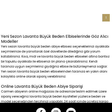
1
Yeni Sezon Lavanta Büyük Beden Elbiselerinde Göz Alıcı
Modeller
Yeni sezon lavanta büyük beden abiye elbisesi seçeneklerinizi ayakkabı
seçimlerinize de yansıtarak özel davetlerde dilediğiniz gibi yorum
katabilirsiniz. Kısa, midi ve lavanta büyük beden elbiseleri altına bantsız
bir topuklu ayakkabı ile elbisenizi ön plana çıkarabilirsiniz. Kendi
tarzınıza uygun seçimleriniz giydiğiniz elbise ile bütünleşmenizi sağlar.
Yen sezon lavanta büyük beden elbiselerinden tarzınıza en yakın olanı
kolaylıkla online olarak sipariş verebilirsiniz.
Online Lavanta Büyük Beden Abiye Siparişi
Carmen abiyenin online mağazası ile adresinize teslim edilmek üzere
sipariş vereceğiniz lavanta büyük beden kıyafetleri yüzlerce beden ve
model seçeneğinden tercihinizi yapabilir, 24 saat içinde ücretsiz kargo
seçeneği ile büyük beden abiye elbisenizi kısa sürede teslim alabilirsiniz.
Üstelik iade ve ya değişim için de kargo ücreti ödemezsiniz.