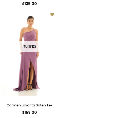
Uzun Abiye Elbise
Kollu Kısa Abiye Elbise
$135.00
TÜKENDI
Carmen Lavanta Saten Tek
$159.00
Omuz Uzun Abiye Elbise