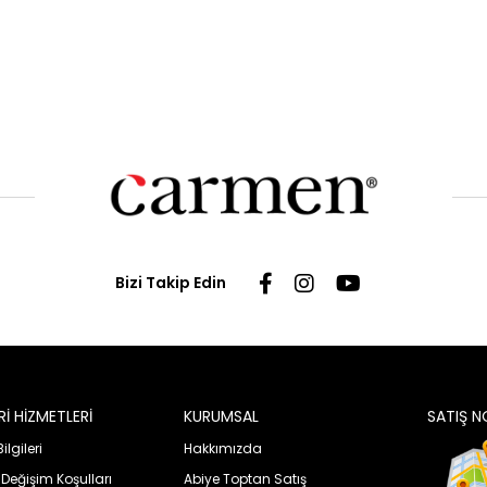
Bizi Takip Edin
İ HİZMETLERİ
KURUMSAL
SATIŞ N
lgileri
Hakkımızda
 Değişim Koşulları
Abiye Toptan Satış