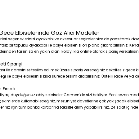
Gece Elbiselerinde Göz Alıcı Modeller
tleri seçeneklerinizi ayakkabı ve aksesuar seçimlerinize de yansıtarak davet
sız bir topuklu ayakkabı ile abiye elbisenizi ön plana çıkarabilirsiniz. Kend
erinden tarzınıza en yakın olanı kolaylıkla online olarak sipariş verebilirsini
ti Siparişi
ile adresinize teslim edilmek üzere sipariş vereceğiniz dekoltesiz gece kı
i ile abiye elbilesinizi kısa sürede teslim alabilirsiniz. Üstelik iade ve ya
 Fırsatı
ihtiyaç duyduğunuz abiye elbiseler Carmen'de sizi bekliyor. Yeni sezon m
ekimlerde kullanabileceğiniz, mezuniyet davetlerine çok yakışacak elbisele
işleriniz için tüm banka kartlarına taksitle alım yapabilirsiniz. 24 saat içi