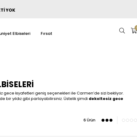
ETİ YOK
niyet Elbiseleri
Fırsat
BISELERI
 gece kıyafetleri geniş seçenekleri ile Carmen’de sizi bekliyor.
 bir yıldız gibi parlayabilirsiniz. Üstelik şimdi
dekoltesiz gece
6 Ürün