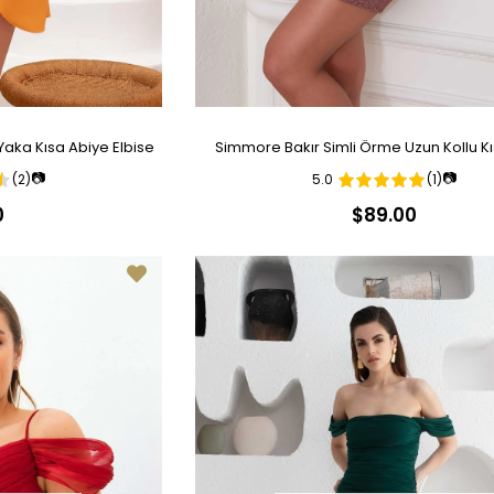
Yaka Kısa Abiye Elbise
Simmore Bakır Simli Örme Uzun Kollu K
📷
📷
(2)
5.0
(1)
Elbise
0
$89.00