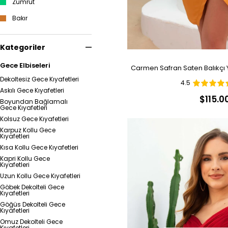
Zümrüt
Bakır
Kategoriler
Gece Elbiseleri
Carmen Safran Saten Balıkçı 
Dekoltesiz Gece Kıyafetleri
4.5
Askılı Gece Kıyafetleri
$115.0
Boyundan Bağlamalı
Gece Kıyafetleri
Kolsuz Gece Kıyafetleri
Karpuz Kollu Gece
Kıyafetleri
Kısa Kollu Gece Kıyafetleri
Kapri Kollu Gece
Kıyafetleri
Uzun Kollu Gece Kıyafetleri
Göbek Dekolteli Gece
Kıyafetleri
Göğüs Dekolteli Gece
Kıyafetleri
Omuz Dekolteli Gece
Kıyafetleri