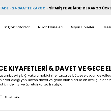
İADE - 24 SAATTE KARGO
-
SİPARİŞTE VE İADE' DE KARGO ÜCR
En Çok Satanlar
Nikah Elbiseleri
Nişan Elbiseleri
Mezu
E KIYAFETLERI & DAVET VE GECE EL
alinizdeki şıklığı yakalamak için her tarza ve bütçeye uygun dekoltesiz
ın yer aldığı yeni sezon davet ve gece elbiseleri ile en özel günlerinizde
at içinde hızlı ve ücretsiz kargo fırsatıyla.
Stoktakiler