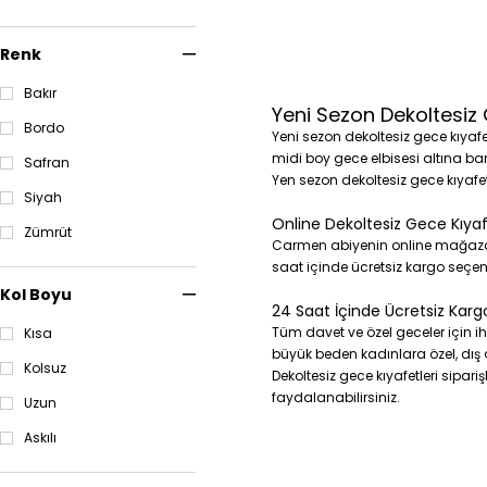
40 Beden Gece Kıyafetleri
42 Beden Gece Kıyafetleri
Renk
44 Beden Gece Kıyafetleri
46 Beden Gece Kıyafetleri
Bakır
Yeni Sezon Dekoltesiz 
48 Beden Gece Kıyafetleri
Bordo
Yeni sezon dekoltesiz gece kıyafe
50 Beden Gece Kıyafetleri
midi boy gece elbisesi altına bant
52 Beden Gece Kıyafetleri
Safran
Yen sezon dekoltesiz gece kıyafetl
54 Beden Gece Kıyafetleri
Siyah
56 Beden Gece Kıyafetleri
Online Dekoltesiz Gece Kıyafe
58 Beden Gece Kıyafetleri
Zümrüt
Carmen abiyenin online mağazası 
60 Beden Gece Kıyafetleri
saat içinde ücretsiz kargo seçeneğ
Mini Gece Elbiseleri
Kol Boyu
Kısa Gece Elbiseleri
24 Saat İçinde Ücretsiz Kargo
Midi Gece Elbiseleri
Tüm davet ve özel geceler için 
Kısa
Uzun Gece Elbiseleri
büyük beden kadınlara özel, dış ç
Kolsuz
Dekoltesiz gece kıyafetleri sipar
Bakır Rengi Gece Elbiseleri
faydalanabilirsiniz.
Bebe Mavi Gece Elbiseleri
Uzun
Bej Gece Elbiseleri
Askılı
Beyaz Gece Elbiseleri
Bordo Gece Elbiseleri