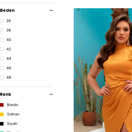
Beden
36
38
40
42
44
46
48
Renk
Bordo
Safran
Siyah