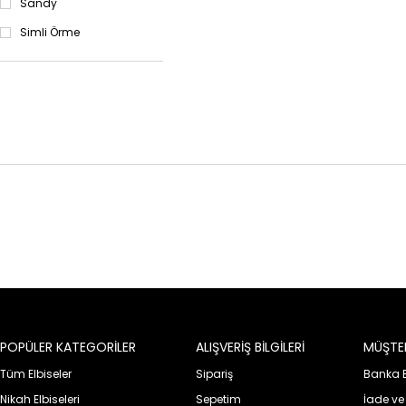
Sandy
Simli Örme
POPÜLER KATEGORİLER
ALIŞVERİŞ BİLGİLERİ
MÜŞTER
Tüm Elbiseler
Sipariş
Banka Bi
Nikah Elbiseleri
Sepetim
İade ve