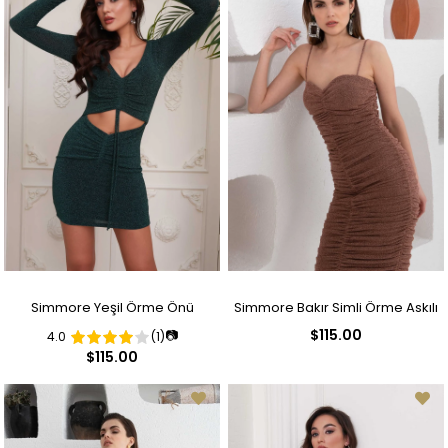
Simmore Yeşil Örme Önü
Simmore Bakır Simli Örme Askılı
$115.00
📷
4.0
(1)
Dekolteli Kısa Abiye Elbise
Kısa Abiye Elbise
$115.00