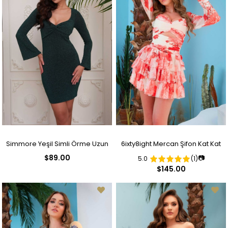
Simmore Yeşil Simli Örme Uzun
6ixty8ight Mercan Şifon Kat Kat
$89.00
📷
5.0
(1)
Kollu Kısa Abiye Elbise
Kısa Abiye Elbise
$145.00