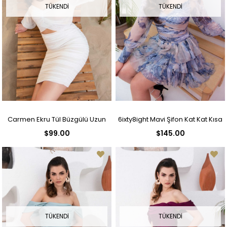
TÜKENDI
TÜKENDI
Carmen Ekru Tül Büzgülü Uzun
6ixty8ight Mavi Şifon Kat Kat Kısa
$99.00
$145.00
Kollu Midi Boy Nikah Abiye Elbise
Abiye Elbise
TÜKENDI
TÜKENDI