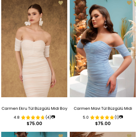
Carmen Ekru Tül Büzgülü Midi Boy
Carmen Mavi Tül Büzgülü Midi
📷
📷
4.8
(4)
5.0
(1)
Nikah Abiye Elbise
Boy Abiye Elbise
$75.00
$75.00