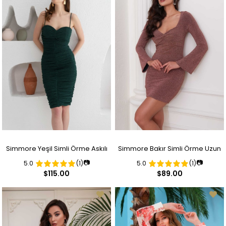
Simmore Yeşil Simli Örme Askılı
Simmore Bakır Simli Örme Uzun
📷
📷
5.0
(1)
5.0
(1)
Kısa Abiye Elbise
Kollu Kısa Abiye Elbise
$115.00
$89.00