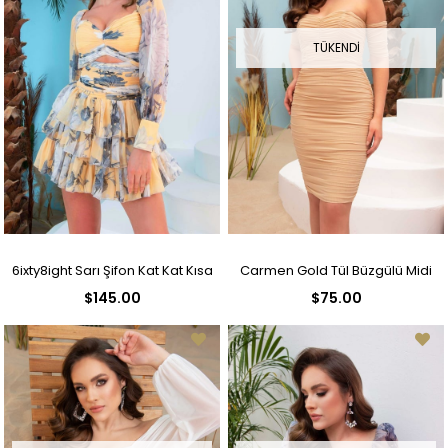
TÜKENDI
6ixty8ight Sarı Şifon Kat Kat Kısa
Carmen Gold Tül Büzgülü Midi
$145.00
$75.00
Abiye Elbise
Boy Abiye Elbise