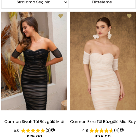
Sıralama
Filtreleme
Carmen Siyah Tül Büzgülü Midi
Carmen Ekru Tül Büzgülü Midi Boy
📷
📷
5.0
(2)
4.8
(4)
Boy Abiye Elbise
Nikah Abiye Elbise
$75.00
$75.00