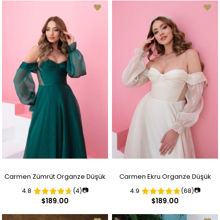
Carmen Zümrüt Organze Düşük
Carmen Ekru Organze Düşük
📷
📷
4.8
(4)
4.9
(68)
Kollu Nişan Abiye Elbise
Kollu Nikah Abiye Elbise
$189.00
$189.00