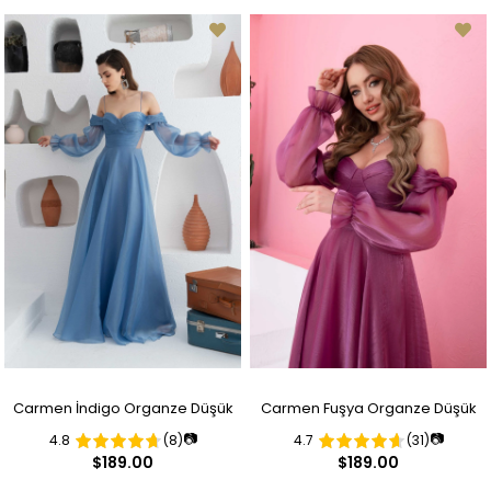
Carmen İndigo Organze Düşük
Carmen Fuşya Organze Düşük
📷
📷
4.8
(8)
4.7
(31)
Kollu Nişan Abiye Elbise
Kollu Nişan Abiye Elbise
$189.00
$189.00