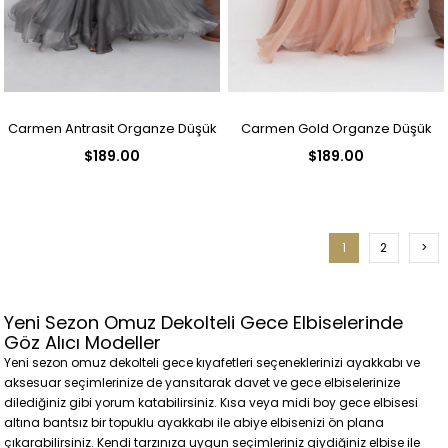
Carmen Antrasit Organze Düşük
Carmen Gold Organze Düşük
$189.00
$189.00
Kollu Nişan Abiye Elbise
Kollu Nişan Abiye Elbise
1
2
>
Yeni Sezon Omuz Dekolteli Gece Elbiselerinde
Göz Alıcı Modeller
Yeni sezon omuz dekolteli gece kıyafetleri seçeneklerinizi ayakkabı ve
aksesuar seçimlerinize de yansıtarak davet ve gece elbiselerinize
dilediğiniz gibi yorum katabilirsiniz. Kısa veya midi boy gece elbisesi
altına bantsız bir topuklu ayakkabı ile abiye elbisenizi ön plana
çıkarabilirsiniz. Kendi tarzınıza uygun seçimleriniz giydiğiniz elbise ile