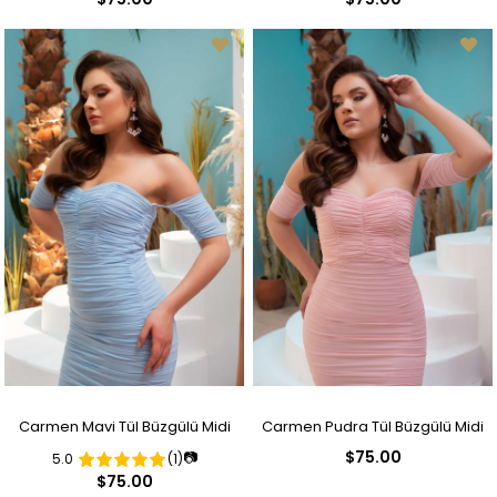
Carmen Mavi Tül Büzgülü Midi
Carmen Pudra Tül Büzgülü Midi
$75.00
📷
5.0
(1)
Boy Abiye Elbise
Boy Abiye Elbise
$75.00