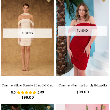
TÜKENDI
TÜKENDI
Carmen Ekru Sandy Büzgülü Kısa
Carmen Kırmızı Sandy Büzgülü
$99.00
📷
5.0
(2)
Nikah Abiye Elbise
Kısa Abiye Elbise
$99.00