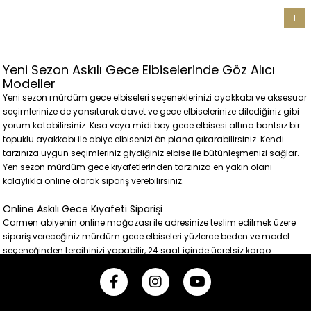
1
Yeni Sezon Askılı Gece Elbiselerinde Göz Alıcı
Modeller
Yeni sezon mürdüm gece elbiseleri seçeneklerinizi ayakkabı ve aksesuar
seçimlerinize de yansıtarak davet ve gece elbiselerinize dilediğiniz gibi
yorum katabilirsiniz. Kısa veya midi boy gece elbisesi altına bantsız bir
topuklu ayakkabı ile abiye elbisenizi ön plana çıkarabilirsiniz. Kendi
tarzınıza uygun seçimleriniz giydiğiniz elbise ile bütünleşmenizi sağlar.
Yen sezon mürdüm gece kıyafetlerinden tarzınıza en yakın olanı
kolaylıkla online olarak sipariş verebilirsiniz.
Online Askılı Gece Kıyafeti Siparişi
Carmen abiyenin online mağazası ile adresinize teslim edilmek üzere
sipariş vereceğiniz mürdüm gece elbiseleri yüzlerce beden ve model
seçeneğinden tercihinizi yapabilir, 24 saat içinde ücretsiz kargo
seçeneği ile abiye elbilesinizi kısa sürede teslim alabilirsiniz. Üstelik iade
ve ya değişim için de kargo ücreti ödemezsiniz.
24 Saat İçinde Ücretsiz Kargo Fırsatı